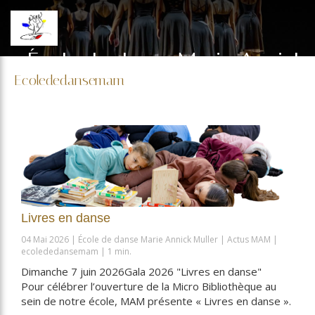
École de danse Marie Annick
Ecolededansemam
Muller
Cours de danse à Marseille
Livres en danse
04 Mai 2026
École de danse Marie Annick Muller
Actus MAM
ecolededansemam
1 min.
Dimanche 7 juin 2026Gala 2026 "Livres en danse"
Pour célébrer l’ouverture de la Micro Bibliothèque au
sein de notre école, MAM présente « Livres en danse ».